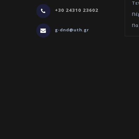
Τε
+30 24310 23602
Πέ
Πα
g-dnd@uth.gr