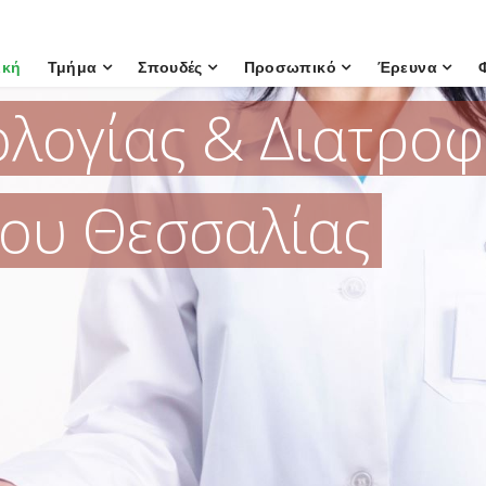
ική
Τμήμα
Σπουδές
Προσωπικό
Έρευνα
ολογίας & Διατροφ
ου Θεσσαλίας