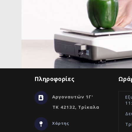
Πληροφορίες
Ωράρ
Αργοναυτών 1Γ'
Εξ
11
ΤΚ 42132, Τρίκαλα
Δε
Χάρτης
Τρ