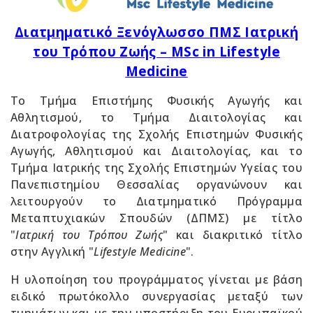
Διατμηματικό Ξενόγλωσσο ΠΜΣ Ιατρική
του Τρόπου Ζωής – MSc in Lifestyle
Medicine
Το Τμήμα Επιστήμης Φυσικής Αγωγής και
Αθλητισμού, το Τμήμα Διαιτολογίας και
Διατροφολογίας της Σχολής Επιστημών Φυσικής
Αγωγής, Αθλητισμού και Διαιτολογίας, και το
Τμήμα Ιατρικής της Σχολής Επιστημών Υγείας του
Πανεπιστημίου Θεσσαλίας οργανώνουν και
λειτουργούν το Διατμηματικό Πρόγραμμα
Μεταπτυχιακών Σπουδών (ΔΠΜΣ) με τίτλο
"
Ιατρική του Τρόπου Ζωής
" και διακριτικό τίτλο
στην Αγγλική "
Lifestyle
Medicine
".
Η υλοποίηση του προγράμματος γίνεται με βάση
ειδικό πρωτόκολλο συνεργασίας μεταξύ των
τμημάτων και με την υποστήριξη του Ευρωπαϊκού