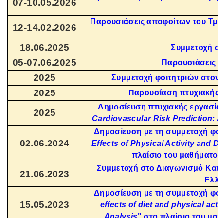
07-10.05.2026
Παρουσιάσεις αποφοίτων του Τμή
12-14.02.2026
18.06.2025
Συμμετοχή 
05-07.06.2025
Παρουσιάσεις
2025
Συμμετοχή φοιτητριών στον
2025
Παρουσίαση πτυχιακής
Δημοσίευση πτυχιακής εργασίας
2025
Cardiovascular Risk Prediction: 
Δημοσίευση με τη συμμετοχή φ
02.06.2024
Effects of Physical Activity and
πλαίσιο του μαθήματ
Συμμετοχή στο Διαγωνισμό Κα
21.06.2023
Ελλ
Δημοσίευση με τη συμμετοχή φ
15.05.2023
effects of diet and physical a
Analysis
" στο πλαίσιο του 