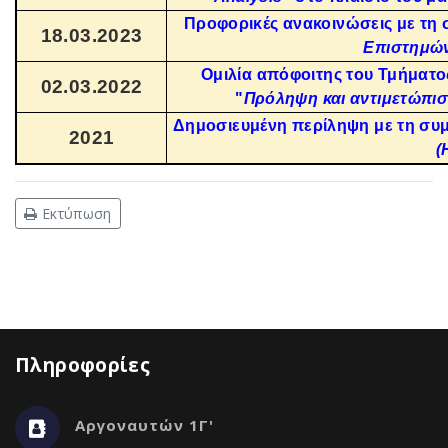
Προφορικές ανακοινώσεις με τη
18.03.2023
Επιστημών
Ομιλία απόφοιτης του Τμήματο
02.03.2022
"
Πρόληψη και αντιμετώπι
Δημοσιευμένη περίληψη με τη συ
2021
(
Εκτύπωση
Πληροφορίες
Αργοναυτών 1Γ'